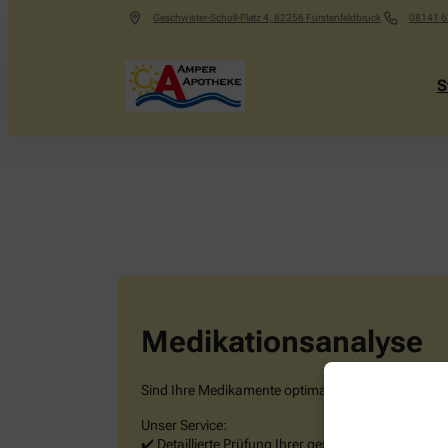
Geschwister-Scholl-Platz 4
,
82256
Fürstenfeldbruck
08141 6
S
Medikationsanalyse
Sind Ihre Medikamente optimal aufeinander abge
Unser Service:
✔️ Detaillierte Prüfung Ihrer gesamten Medikation