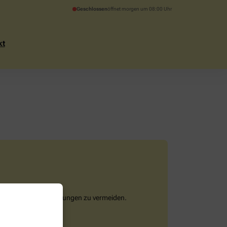
Geschlossen
öffnet morgen um 08:00 Uhr
kt
ngen oder Nebenwirkungen zu vermeiden.