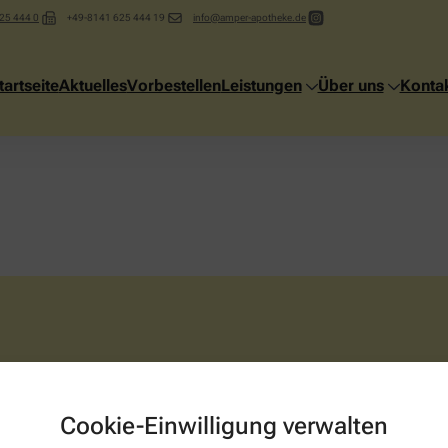
25 444 0
+49-8141 625 444 19
info@amper-apotheke.de
tartseite
Aktuelles
Vorbestellen
Leistungen
Über uns
Konta
stimmt? Unser
Medicheck
hilft Ihnen dabei, unerwünschte Wechselwirku
Cookie-Einwilligung verwalten