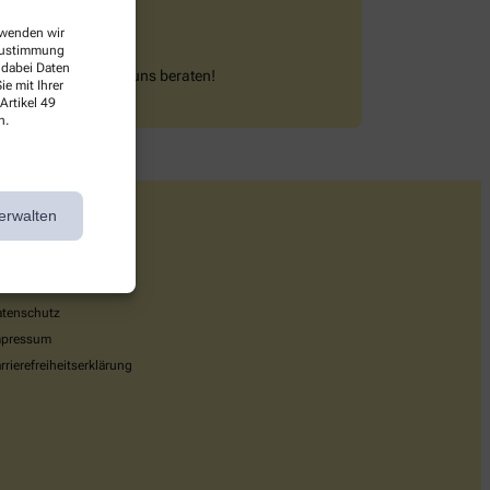
erwenden wir
 Zustimmung
 dabei Daten
assen Sie sich von uns beraten!
e mit Ihrer
Artikel 49
n.
erwalten
nformationen
GB
tenschutz
mpressum
rrierefreiheitserklärung