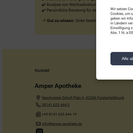
✔️ Analyse von Wechselwirkungen und Risiken
Wir setzen Coo
✔️ Persönliche Beratung für eine sichere und effekt
Cookies, um u
geben wir Inf
📌
Gut zu wissen
: Unter bestimmten Voraussetzun
in Ländern ve
Einwilligung z
Abs. 1 lit. a
Alle a
Kontakt
Amper Apotheke
Geschwister-Scholl-Platz 4
,
82256
Fürstenfeldbruck
08141 625 444 0
+49-8141 625 444 19
info@amper-apotheke.de