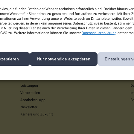
kies, die für den Betrieb der Website technisch erforderlich sind. Darüber hinaus v
ive Arzneimitteltherapie
nsere Website für Sie optimal zu gestalten und fortlaufend zu verbessern. Mit Ihrer
ormationen zu Ihrer Verwendung unserer Website auch an Drittanbieter weiter. Soweit
gen übernehmen Krankenkassen die Kosten für die Medikationsanalyse. L
rarbeitet werden, in denen kein angemessenes Datenschutzniveau besteht, stimmen Si
ur Nutzung dieser Dienste auch der Verarbeitung Ihrer Daten in diesen Ländern gem. 
 DSGVO zu. Weitere Informationen können Sie unserer
Datenschutzerklärung
entnehme
kzeptieren
Nur notwendige akzeptieren
Einstellungen v
Über uns
I
Aktuelles
A
Leistungen
Da
Vorbestellen
I
Apotheken-App
Ba
Newsletter
Karriere und Zukunft