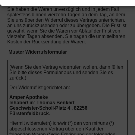
Sie haben die Waren unverzüglich und in jedem Fall
spätestens binnen vierzehn Tagen ab dem Tag, an dem
Sie uns über den Widerruf dieses Vertrags unterrichten,
an uns zurückzusenden oder zu übergeben. Die Frist ist
gewahrt, wenn Sie die Waren vor Ablauf der Frist von
vierzehn Tagen absenden.
Sie tragen die unmittelbaren
Kosten der Rücksendung der Waren.
Muster Widerrufsformular
(Wenn Sie den Vertrag widerrufen wollen, dann füllen
Sie bitte dieses Formular aus und senden Sie es
zurück.)
Der Widerruf ist gerichtet an:
Amper Apotheke
Inhaber/-in: Thomas Benkert
Geschwister-Scholl-Platz 4 , 82256
Fürstenfeldbruck.
Hiermit widerrufe(n) ich/wir (*) den von mir/uns (*)
abgeschlossenen Vertrag über den Kauf der
folgenden Waren (*)/die Erbringung der folgenden