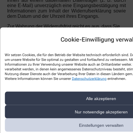
Ihnen auf einem dauerhaften Datenträger (z. B. durch
eine E-Mail) unverzüglich eine Eingangsbestätigung mit
Informationen zum Inhalt der Widerrufserklärung sowie
dem Datum und der Uhrzeit ihres Eingangs.
Zur Wahrung der Widerrufsfrist reicht es aus, dass Sie
die Mitteilung über die Ausübung des Widerrufsrechts
vor Ablauf der Widerrufsfrist absenden.
Cookie-Einwilligung verwa
Folgen des Widerrufs
Wir setzen Cookies, die für den Betrieb der Website technisch erforderlich sind.
Wenn Sie diesen Vertrag widerrufen, haben wir Ihnen
um unsere Website für Sie optimal zu gestalten und fortlaufend zu verbessern. M
alle Zahlungen, die wir von Ihnen erhalten haben,
Informationen zu Ihrer Verwendung unserer Website auch an Drittanbieter weiter.
einschließlich der Lieferkosten (mit Ausnahme der
verarbeitet werden, in denen kein angemessenes Datenschutzniveau besteht, stimm
zusätzlichen Kosten, die sich daraus ergeben, dass Sie
Nutzung dieser Dienste auch der Verarbeitung Ihrer Daten in diesen Ländern gem. 
eine andere Art der Lieferung, als die von uns
Weitere Informationen können Sie unserer
Datenschutzerklärung
entnehmen.
angebotene, günstigste Standardlieferung gewählt
haben), unverzüglich und spätestens binnen vierzehn
Tagen ab dem Tag zurückzuzahlen, an dem die
Alle akzeptieren
Mitteilung über Ihren Widerruf dieses Vertrags bei uns
eingegangen ist. Für diese Rückzahlung verwenden wir
dasselbe Zahlungsmittel, das Sie bei der ursprünglichen
Nur notwendige akzeptieren
Transaktion eingesetzt haben, es sei denn, mit Ihnen
wurde ausdrücklich etwas anderes vereinbart; in keinem
Einstellungen verwalten
Fall werden Ihnen wegen dieser Rückzahlung Entgelte
berechnet.