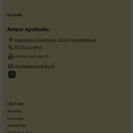
Kontakt
Amper Apotheke
Geschwister-Scholl-Platz 4
,
82256
Fürstenfeldbruck
08141 625 444 0
+49-8141 625 444 19
info@amper-apotheke.de
Über uns
Aktuelles
Leistungen
Vorbestellen
Apotheken-App